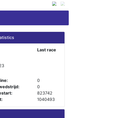
atistics
Last race
23
ine:
0
wedstrijd:
0
start:
823742
t:
1040493