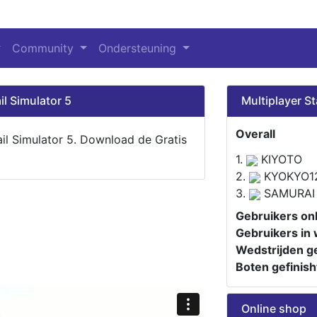
Community
Ondersteuning
il Simulator 5
Multiplayer St
Overall
ail Simulator 5. Download de Gratis
1.
KIYOTO
2.
KYOKYO1
3.
SAMURAI
Gebruikers onl
Gebruikers in 
Wedstrijden ge
Boten gefinish
Online shop