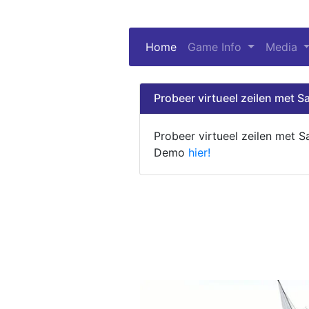
Home
(current)
Game Info
Media
Probeer virtueel zeilen met Sa
Probeer virtueel zeilen met S
Demo
hier!