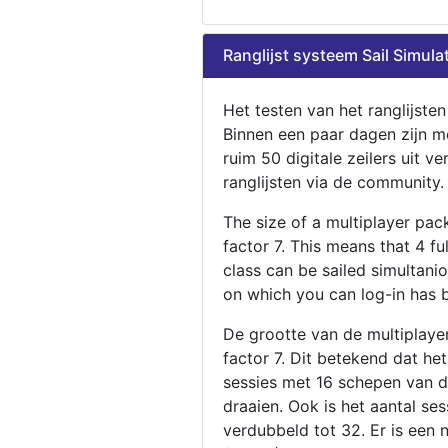
Ranglijst systeem Sail Simula
Het testen van het ranglijste
Binnen een paar dagen zijn m
ruim 50 digitale zeilers uit ve
ranglijsten via de community.
The size of a multiplayer pa
factor 7. This means that 4 fu
class can be sailed simultani
on which you can log-in has 
De grootte van de multiplaye
factor 7. Dit betekend dat he
sessies met 16 schepen van de
draaien. Ook is het aantal se
verdubbeld tot 32. Er is een 