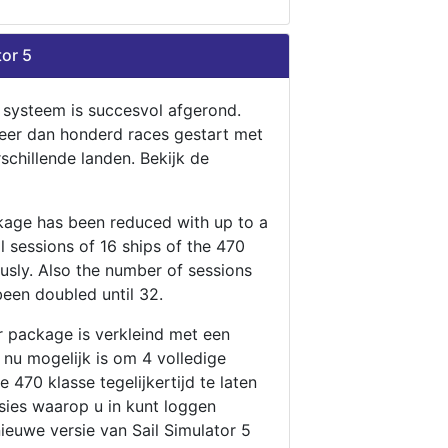
tor 5
n systeem is succesvol afgerond.
eer dan honderd races gestart met
rschillende landen. Bekijk de
ckage has been reduced with up to a
ll sessions of 16 ships of the 470
ously. Also the number of sessions
been doubled until 32.
r package is verkleind met een
t nu mogelijk is om 4 volledige
 470 klasse tegelijkertijd te laten
ssies waarop u in kunt loggen
nieuwe versie van Sail Simulator 5