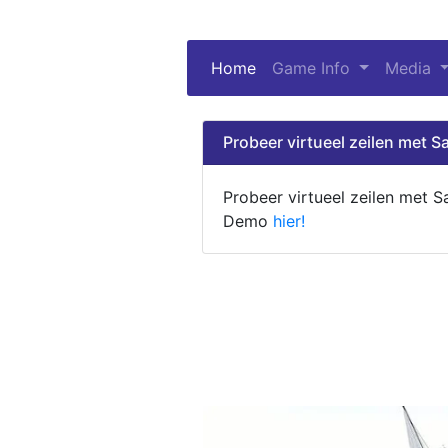
Home
(current)
Game Info
Media
Probeer virtueel zeilen met Sa
Probeer virtueel zeilen met S
Demo
hier!