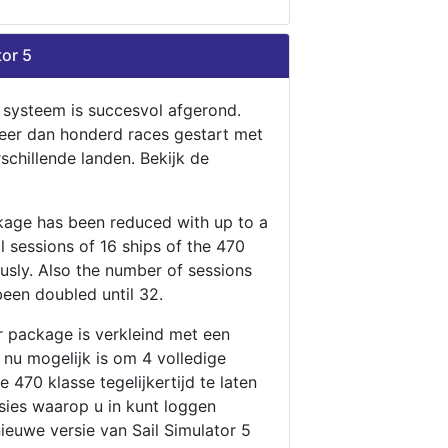
tor 5
n systeem is succesvol afgerond.
eer dan honderd races gestart met
rschillende landen. Bekijk de
ckage has been reduced with up to a
ll sessions of 16 ships of the 470
ously. Also the number of sessions
been doubled until 32.
r package is verkleind met een
t nu mogelijk is om 4 volledige
 470 klasse tegelijkertijd te laten
ssies waarop u in kunt loggen
nieuwe versie van Sail Simulator 5