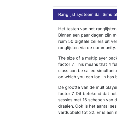
Ranglijst systeem Sail Simula
Het testen van het ranglijste
Binnen een paar dagen zijn m
ruim 50 digitale zeilers uit ve
ranglijsten via de community.
The size of a multiplayer pa
factor 7. This means that 4 fu
class can be sailed simultani
on which you can log-in has 
De grootte van de multiplaye
factor 7. Dit betekend dat he
sessies met 16 schepen van de
draaien. Ook is het aantal se
verdubbeld tot 32. Er is een 