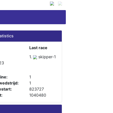
atistics
Last race
1.
skipper-1
23
ine:
1
wedstrijd:
1
start:
823727
t:
1040480