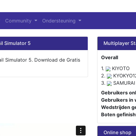
Community
Ondersteuning
il Simulator 5
Multiplayer St
Overall
ail Simulator 5. Download de Gratis
1.
KIYOTO
2.
KYOKYO1
3.
SAMURAI
Gebruikers onl
Gebruikers in 
Wedstrijden ge
Boten gefinish
Online shop