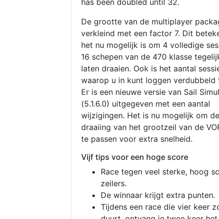
has been doubled until 32.
De grootte van de multiplayer packa
verkleind met een factor 7. Dit betek
het nu mogelijk is om 4 volledige se
16 schepen van de 470 klasse tegelijk
laten draaien. Ook is het aantal sessi
waarop u in kunt loggen verdubbeld 
Er is een nieuwe versie van Sail Simu
(5.1.6.0) uitgegeven met een aantal
wijzigingen. Het is nu mogelijk om d
draaiing van het grootzeil van de V
te passen voor extra snelheid.
Vijf tips voor een hoge score
Race tegen veel sterke, hoog s
zeilers.
De winnaar krijgt extra punten.
Tijdens een race die vier keer z
duurt, ontvang je twee keer het