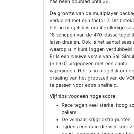
has been doubled until 32.
De grootte van de multiplayer packa
verkleind met een factor 7. Dit betek
het nu mogelijk is om 4 volledige se
16 schepen van de 470 klasse tegelijk
laten draaien. Ook is het aantal sessi
waarop u in kunt loggen verdubbeld 
Er is een nieuwe versie van Sail Simu
(5.1.6.0) uitgegeven met een aantal
wijzigingen. Het is nu mogelijk om d
draaiing van het grootzeil van de V
te passen voor extra snelheid.
Vijf tips voor een hoge score
Race tegen veel sterke, hoog s
zeilers.
De winnaar krijgt extra punten.
Tijdens een race die vier keer z
duurt, ontvang je twee keer het