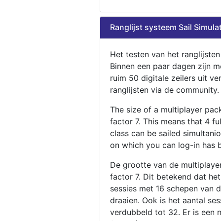
Ranglijst systeem Sail Simula
Het testen van het ranglijste
Binnen een paar dagen zijn m
ruim 50 digitale zeilers uit ve
ranglijsten via de community.
The size of a multiplayer pa
factor 7. This means that 4 fu
class can be sailed simultani
on which you can log-in has 
De grootte van de multiplaye
factor 7. Dit betekend dat he
sessies met 16 schepen van de
draaien. Ook is het aantal se
verdubbeld tot 32. Er is een 