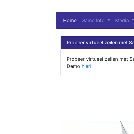
Home
(current)
Game Info
Media
Probeer virtueel zeilen met Sa
Probeer virtueel zeilen met S
Demo
hier!