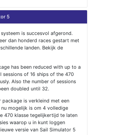
tor 5
n systeem is succesvol afgerond.
eer dan honderd races gestart met
rschillende landen. Bekijk de
ckage has been reduced with up to a
ll sessions of 16 ships of the 470
ously. Also the number of sessions
been doubled until 32.
r package is verkleind met een
t nu mogelijk is om 4 volledige
 470 klasse tegelijkertijd te laten
ssies waarop u in kunt loggen
nieuwe versie van Sail Simulator 5