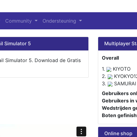
Community
Ondersteuning
il Simulator 5
Multiplayer St
Overall
ail Simulator 5. Download de Gratis
1.
KIYOTO
2.
KYOKYO1
3.
SAMURAI
Gebruikers onl
Gebruikers in 
Wedstrijden ge
Boten gefinish
Online shop