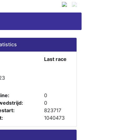
atistics
Last race
23
ine:
0
wedstrijd:
0
start:
823717
t:
1040473