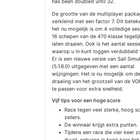
has been doubled until 32.
De grootte van de multiplayer packa
verkleind met een factor 7. Dit betek
het nu mogelijk is om 4 volledige se
16 schepen van de 470 klasse tegelijk
laten draaien. Ook is het aantal sessi
waarop u in kunt loggen verdubbeld 
Er is een nieuwe versie van Sail Simu
(5.1.6.0) uitgegeven met een aantal
wijzigingen. Het is nu mogelijk om d
draaiing van het grootzeil van de V
te passen voor extra snelheid.
Vijf tips voor een hoge score
Race tegen veel sterke, hoog s
zeilers.
De winnaar krijgt extra punten.
Tijdens een race die vier keer z
duurt, ontvang je twee keer het