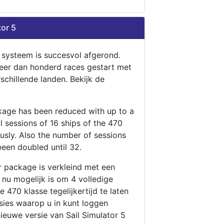
tor 5
n systeem is succesvol afgerond.
eer dan honderd races gestart met
rschillende landen. Bekijk de
ckage has been reduced with up to a
ll sessions of 16 ships of the 470
ously. Also the number of sessions
been doubled until 32.
r package is verkleind met een
t nu mogelijk is om 4 volledige
 470 klasse tegelijkertijd te laten
ssies waarop u in kunt loggen
nieuwe versie van Sail Simulator 5