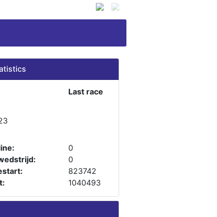
atistics
Last race
23
ine:
0
wedstrijd:
0
start:
823742
t:
1040493