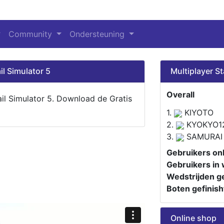
Community
Ondersteuning
il Simulator 5
Multiplayer St
Overall
ail Simulator 5. Download de Gratis
1.
KIYOTO
2.
KYOKYO1
3.
SAMURAI
Gebruikers onl
Gebruikers in 
Wedstrijden ge
Boten gefinish
Online shop