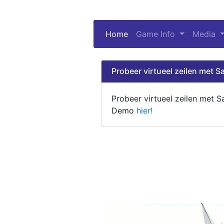
Home
(current)
Game Info
Media
Probeer virtueel zeilen met Sa
Probeer virtueel zeilen met S
Demo
hier!