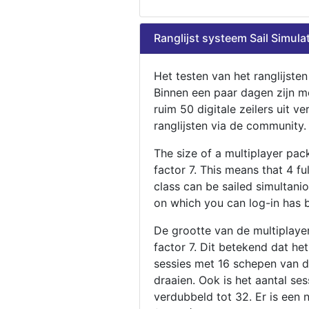
Ranglijst systeem Sail Simula
Het testen van het ranglijste
Binnen een paar dagen zijn m
ruim 50 digitale zeilers uit ve
ranglijsten via de community.
The size of a multiplayer pa
factor 7. This means that 4 fu
class can be sailed simultani
on which you can log-in has 
De grootte van de multiplaye
factor 7. Dit betekend dat he
sessies met 16 schepen van de
draaien. Ook is het aantal se
verdubbeld tot 32. Er is een 