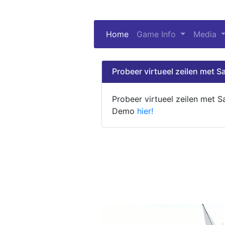
Home
(current)
Game Info
Media
Probeer virtueel zeilen met Sa
Probeer virtueel zeilen met S
Demo
hier!