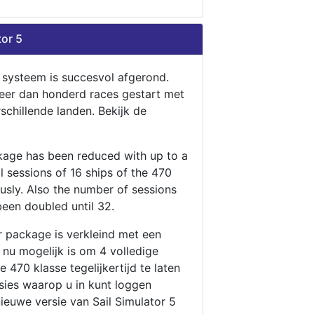
tor 5
n systeem is succesvol afgerond.
eer dan honderd races gestart met
rschillende landen. Bekijk de
ckage has been reduced with up to a
ll sessions of 16 ships of the 470
ously. Also the number of sessions
been doubled until 32.
r package is verkleind met een
t nu mogelijk is om 4 volledige
 470 klasse tegelijkertijd te laten
ssies waarop u in kunt loggen
nieuwe versie van Sail Simulator 5