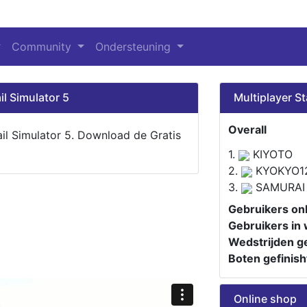
Community
Ondersteuning
il Simulator 5
Multiplayer St
Overall
ail Simulator 5. Download de Gratis
1.
KIYOTO
2.
KYOKYO1
3.
SAMURAI
Gebruikers onl
Gebruikers in 
Wedstrijden ge
Boten gefinish
Online shop