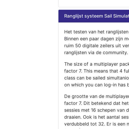
Ranglijst systeem Sail Simula
Het testen van het ranglijste
Binnen een paar dagen zijn m
ruim 50 digitale zeilers uit ve
ranglijsten via de community.
The size of a multiplayer pa
factor 7. This means that 4 fu
class can be sailed simultani
on which you can log-in has 
De grootte van de multiplaye
factor 7. Dit betekend dat he
sessies met 16 schepen van de
draaien. Ook is het aantal se
verdubbeld tot 32. Er is een 