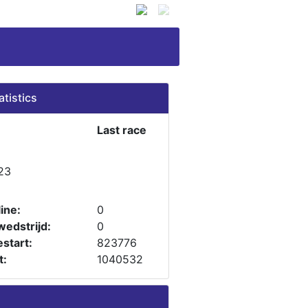
atistics
Last race
23
ine:
0
wedstrijd:
0
start:
823776
t:
1040532