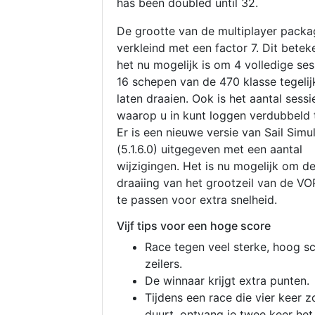
has been doubled until 32.
De grootte van de multiplayer packa
verkleind met een factor 7. Dit betek
het nu mogelijk is om 4 volledige se
16 schepen van de 470 klasse tegelijk
laten draaien. Ook is het aantal sessi
waarop u in kunt loggen verdubbeld 
Er is een nieuwe versie van Sail Simu
(5.1.6.0) uitgegeven met een aantal
wijzigingen. Het is nu mogelijk om d
draaiing van het grootzeil van de V
te passen voor extra snelheid.
Vijf tips voor een hoge score
Race tegen veel sterke, hoog s
zeilers.
De winnaar krijgt extra punten.
Tijdens een race die vier keer z
duurt, ontvang je twee keer het