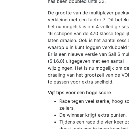
has been doubled until 32.
De grootte van de multiplayer packa
verkleind met een factor 7. Dit betek
het nu mogelijk is om 4 volledige se
16 schepen van de 470 klasse tegelijk
laten draaien. Ook is het aantal sessi
waarop u in kunt loggen verdubbeld 
Er is een nieuwe versie van Sail Simu
(5.1.6.0) uitgegeven met een aantal
wijzigingen. Het is nu mogelijk om d
draaiing van het grootzeil van de V
te passen voor extra snelheid.
Vijf tips voor een hoge score
Race tegen veel sterke, hoog s
zeilers.
De winnaar krijgt extra punten.
Tijdens een race die vier keer z
duurt, ontvang je twee keer het