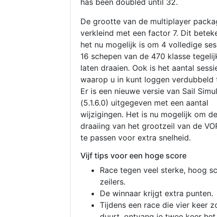
has been doubled until 32.
De grootte van de multiplayer packa
verkleind met een factor 7. Dit betek
het nu mogelijk is om 4 volledige se
16 schepen van de 470 klasse tegelijk
laten draaien. Ook is het aantal sessi
waarop u in kunt loggen verdubbeld 
Er is een nieuwe versie van Sail Simu
(5.1.6.0) uitgegeven met een aantal
wijzigingen. Het is nu mogelijk om d
draaiing van het grootzeil van de V
te passen voor extra snelheid.
Vijf tips voor een hoge score
Race tegen veel sterke, hoog s
zeilers.
De winnaar krijgt extra punten.
Tijdens een race die vier keer z
duurt, ontvang je twee keer het