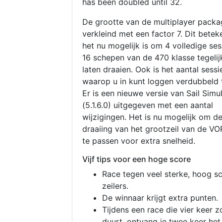
has been doubled until 32.
De grootte van de multiplayer packa
verkleind met een factor 7. Dit betek
het nu mogelijk is om 4 volledige se
16 schepen van de 470 klasse tegelijk
laten draaien. Ook is het aantal sessi
waarop u in kunt loggen verdubbeld 
Er is een nieuwe versie van Sail Simu
(5.1.6.0) uitgegeven met een aantal
wijzigingen. Het is nu mogelijk om d
draaiing van het grootzeil van de V
te passen voor extra snelheid.
Vijf tips voor een hoge score
Race tegen veel sterke, hoog s
zeilers.
De winnaar krijgt extra punten.
Tijdens een race die vier keer z
duurt, ontvang je twee keer het