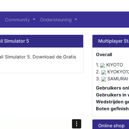
Community
Ondersteuning
il Simulator 5
Multiplayer St
Overall
ail Simulator 5. Download de Gratis
1.
KIYOTO
2.
KYOKYO1
3.
SAMURAI
Gebruikers onl
Gebruikers in 
Wedstrijden ge
Boten gefinish
Online shop