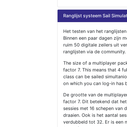
Ranglijst systeem Sail Simula
Het testen van het ranglijste
Binnen een paar dagen zijn m
ruim 50 digitale zeilers uit ve
ranglijsten via de community.
The size of a multiplayer pa
factor 7. This means that 4 fu
class can be sailed simultani
on which you can log-in has 
De grootte van de multiplaye
factor 7. Dit betekend dat he
sessies met 16 schepen van de
draaien. Ook is het aantal se
verdubbeld tot 32. Er is een 