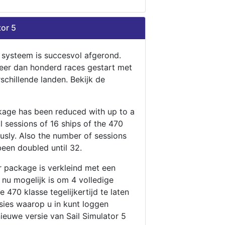
tor 5
n systeem is succesvol afgerond.
eer dan honderd races gestart met
rschillende landen. Bekijk de
ckage has been reduced with up to a
ll sessions of 16 ships of the 470
ously. Also the number of sessions
been doubled until 32.
r package is verkleind met een
t nu mogelijk is om 4 volledige
 470 klasse tegelijkertijd te laten
ssies waarop u in kunt loggen
nieuwe versie van Sail Simulator 5