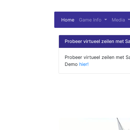
Home
(current)
Game Info
Media
Probeer virtueel zeilen met Sa
Probeer virtueel zeilen met S
Demo
hier!