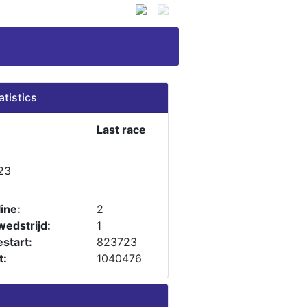
atistics
Last race
23
ine:
2
wedstrijd:
1
start:
823723
t:
1040476