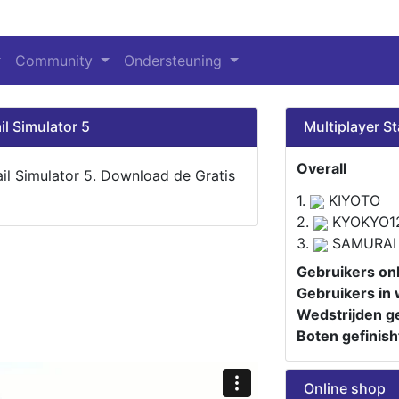
Community
Ondersteuning
il Simulator 5
Multiplayer St
Overall
ail Simulator 5. Download de Gratis
1.
KIYOTO
2.
KYOKYO1
3.
SAMURAI
Gebruikers onl
Gebruikers in 
Wedstrijden ge
Boten gefinish
Online shop