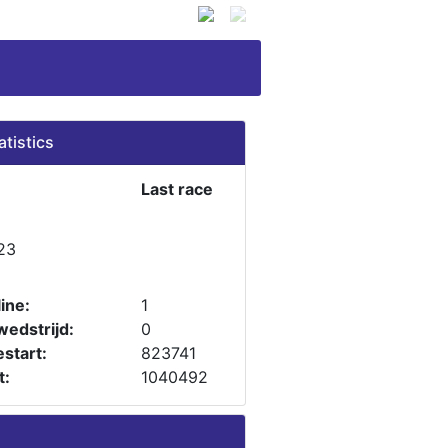
atistics
Last race
23
ine:
1
wedstrijd:
0
start:
823741
t:
1040492