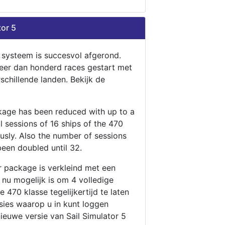
tor 5
n systeem is succesvol afgerond.
eer dan honderd races gestart met
rschillende landen. Bekijk de
ckage has been reduced with up to a
ll sessions of 16 ships of the 470
ously. Also the number of sessions
been doubled until 32.
r package is verkleind met een
t nu mogelijk is om 4 volledige
 470 klasse tegelijkertijd te laten
ssies waarop u in kunt loggen
nieuwe versie van Sail Simulator 5