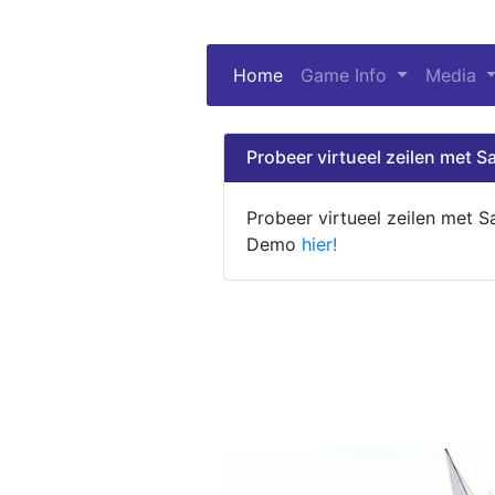
Home
(current)
Game Info
Media
Probeer virtueel zeilen met Sa
Probeer virtueel zeilen met S
Demo
hier!