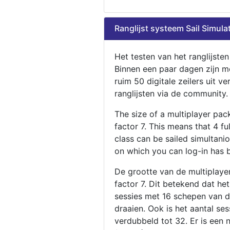
Ranglijst systeem Sail Simula
Het testen van het ranglijste
Binnen een paar dagen zijn m
ruim 50 digitale zeilers uit ve
ranglijsten via de community.
The size of a multiplayer pa
factor 7. This means that 4 fu
class can be sailed simultani
on which you can log-in has 
De grootte van de multiplaye
factor 7. Dit betekend dat he
sessies met 16 schepen van de
draaien. Ook is het aantal se
verdubbeld tot 32. Er is een 