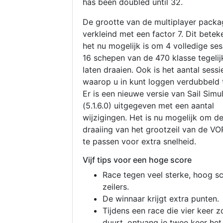
has been doubled until 32.
De grootte van de multiplayer packa
verkleind met een factor 7. Dit betek
het nu mogelijk is om 4 volledige se
16 schepen van de 470 klasse tegelijk
laten draaien. Ook is het aantal sessi
waarop u in kunt loggen verdubbeld 
Er is een nieuwe versie van Sail Simu
(5.1.6.0) uitgegeven met een aantal
wijzigingen. Het is nu mogelijk om d
draaiing van het grootzeil van de V
te passen voor extra snelheid.
Vijf tips voor een hoge score
Race tegen veel sterke, hoog s
zeilers.
De winnaar krijgt extra punten.
Tijdens een race die vier keer z
duurt, ontvang je twee keer het