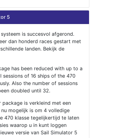
tor 5
n systeem is succesvol afgerond.
eer dan honderd races gestart met
rschillende landen. Bekijk de
ckage has been reduced with up to a
ll sessions of 16 ships of the 470
ously. Also the number of sessions
been doubled until 32.
r package is verkleind met een
t nu mogelijk is om 4 volledige
 470 klasse tegelijkertijd te laten
ssies waarop u in kunt loggen
nieuwe versie van Sail Simulator 5