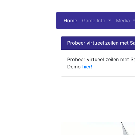
Home
(current)
Game Info
Media
Probeer virtueel zeilen met Sa
Probeer virtueel zeilen met S
Demo
hier!