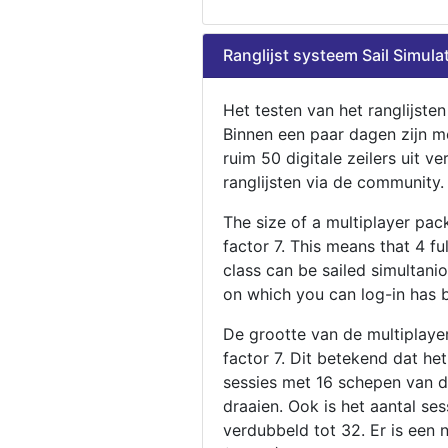
Ranglijst systeem Sail Simula
Het testen van het ranglijste
Binnen een paar dagen zijn m
ruim 50 digitale zeilers uit ve
ranglijsten via de community.
The size of a multiplayer pa
factor 7. This means that 4 fu
class can be sailed simultani
on which you can log-in has 
De grootte van de multiplaye
factor 7. Dit betekend dat he
sessies met 16 schepen van de
draaien. Ook is het aantal se
verdubbeld tot 32. Er is een 