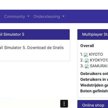
Community
Ondersteuning
il Simulator 5
Multiplayer St
Overall
ail Simulator 5. Download de Gratis
1.
KIYOTO
2.
KYOKYO1
3.
SAMURAI
Gebruikers onl
Gebruikers in 
Wedstrijden ge
Boten gefinish
Online shop