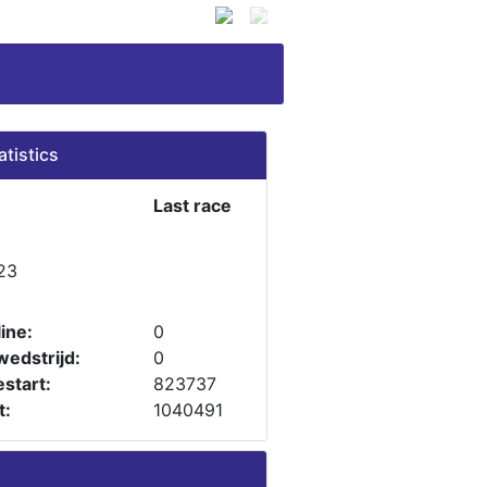
atistics
Last race
23
ine:
0
wedstrijd:
0
start:
823737
t:
1040491