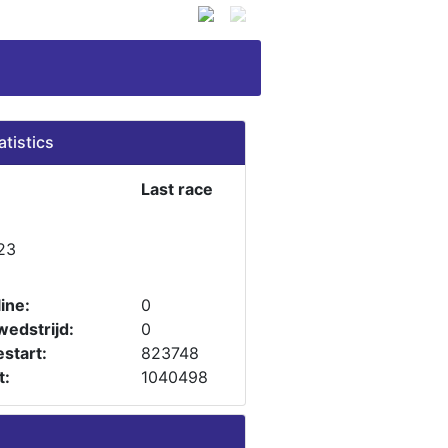
atistics
Last race
23
ine:
0
wedstrijd:
0
start:
823748
t:
1040498