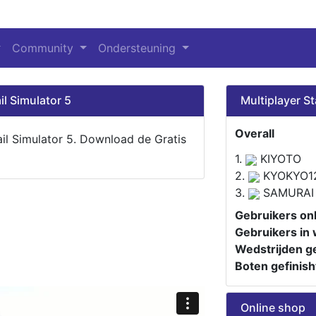
Community
Ondersteuning
il Simulator 5
Multiplayer St
Overall
ail Simulator 5. Download de Gratis
1.
KIYOTO
2.
KYOKYO1
3.
SAMURAI
Gebruikers onl
Gebruikers in 
Wedstrijden ge
Boten gefinish
Online shop