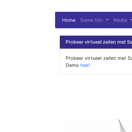
Home
(current)
Game Info
Media
Probeer virtueel zeilen met Sa
Probeer virtueel zeilen met S
Demo
hier!