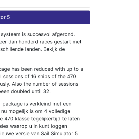
tor 5
n systeem is succesvol afgerond.
eer dan honderd races gestart met
rschillende landen. Bekijk de
ckage has been reduced with up to a
ll sessions of 16 ships of the 470
ously. Also the number of sessions
been doubled until 32.
r package is verkleind met een
t nu mogelijk is om 4 volledige
 470 klasse tegelijkertijd te laten
ssies waarop u in kunt loggen
nieuwe versie van Sail Simulator 5