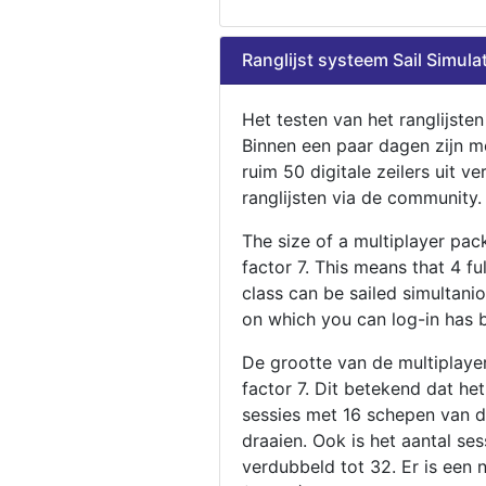
Ranglijst systeem Sail Simula
Het testen van het ranglijste
Binnen een paar dagen zijn m
ruim 50 digitale zeilers uit ve
ranglijsten via de community.
The size of a multiplayer pa
factor 7. This means that 4 fu
class can be sailed simultani
on which you can log-in has 
De grootte van de multiplaye
factor 7. Dit betekend dat he
sessies met 16 schepen van de
draaien. Ook is het aantal se
verdubbeld tot 32. Er is een 