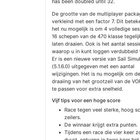
has been doubled until 32.
De grootte van de multiplayer packa
verkleind met een factor 7. Dit betek
het nu mogelijk is om 4 volledige se
16 schepen van de 470 klasse tegelijk
laten draaien. Ook is het aantal sessi
waarop u in kunt loggen verdubbeld 
Er is een nieuwe versie van Sail Simu
(5.1.6.0) uitgegeven met een aantal
wijzigingen. Het is nu mogelijk om d
draaiing van het grootzeil van de V
te passen voor extra snelheid.
Vijf tips voor een hoge score
Race tegen veel sterke, hoog s
zeilers.
De winnaar krijgt extra punten.
Tijdens een race die vier keer z
duurt, ontvang je twee keer het