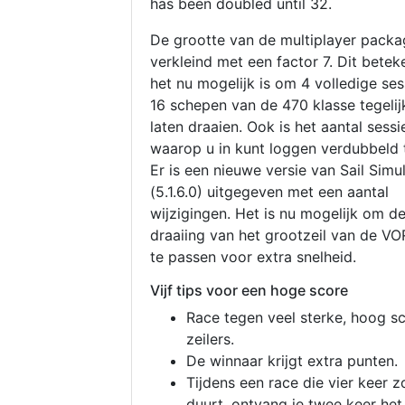
has been doubled until 32.
De grootte van de multiplayer packa
verkleind met een factor 7. Dit betek
het nu mogelijk is om 4 volledige se
16 schepen van de 470 klasse tegelijk
laten draaien. Ook is het aantal sessi
waarop u in kunt loggen verdubbeld 
Er is een nieuwe versie van Sail Simu
(5.1.6.0) uitgegeven met een aantal
wijzigingen. Het is nu mogelijk om d
draaiing van het grootzeil van de V
te passen voor extra snelheid.
Vijf tips voor een hoge score
Race tegen veel sterke, hoog s
zeilers.
De winnaar krijgt extra punten.
Tijdens een race die vier keer z
duurt, ontvang je twee keer het