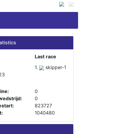
atistics
Last race
1.
skipper-1
23
ine:
0
wedstrijd:
0
start:
823727
t:
1040480