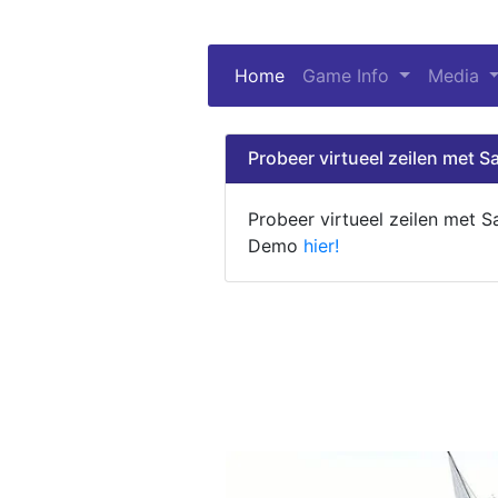
Home
(current)
Game Info
Media
Probeer virtueel zeilen met Sa
Probeer virtueel zeilen met S
Demo
hier!