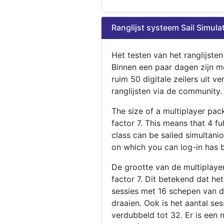
Ranglijst systeem Sail Simula
Het testen van het ranglijste
Binnen een paar dagen zijn m
ruim 50 digitale zeilers uit ve
ranglijsten via de community.
The size of a multiplayer pa
factor 7. This means that 4 fu
class can be sailed simultani
on which you can log-in has 
De grootte van de multiplaye
factor 7. Dit betekend dat he
sessies met 16 schepen van de
draaien. Ook is het aantal se
verdubbeld tot 32. Er is een 