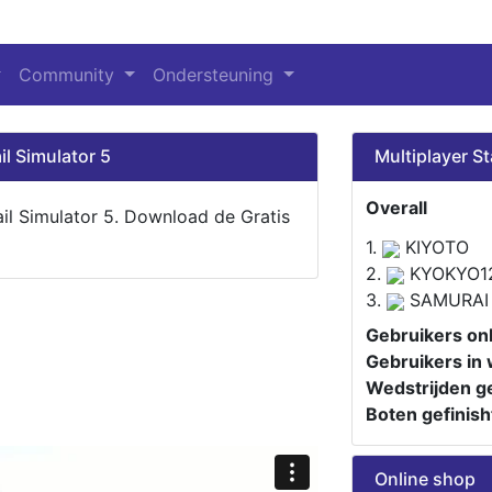
Community
Ondersteuning
il Simulator 5
Multiplayer St
Overall
ail Simulator 5. Download de Gratis
1.
KIYOTO
2.
KYOKYO1
3.
SAMURAI
Gebruikers onl
Gebruikers in 
Wedstrijden ge
Boten gefinish
Online shop