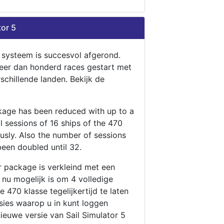
tor 5
n systeem is succesvol afgerond.
eer dan honderd races gestart met
rschillende landen. Bekijk de
ckage has been reduced with up to a
ll sessions of 16 ships of the 470
ously. Also the number of sessions
been doubled until 32.
r package is verkleind met een
t nu mogelijk is om 4 volledige
 470 klasse tegelijkertijd te laten
ssies waarop u in kunt loggen
nieuwe versie van Sail Simulator 5