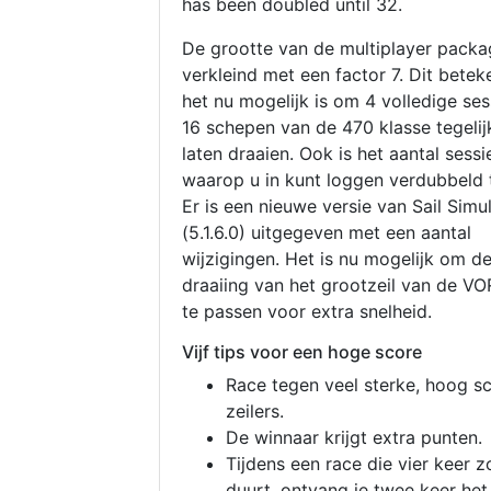
has been doubled until 32.
De grootte van de multiplayer packa
verkleind met een factor 7. Dit betek
het nu mogelijk is om 4 volledige se
16 schepen van de 470 klasse tegelijk
laten draaien. Ook is het aantal sessi
waarop u in kunt loggen verdubbeld 
Er is een nieuwe versie van Sail Simu
(5.1.6.0) uitgegeven met een aantal
wijzigingen. Het is nu mogelijk om d
draaiing van het grootzeil van de V
te passen voor extra snelheid.
Vijf tips voor een hoge score
Race tegen veel sterke, hoog s
zeilers.
De winnaar krijgt extra punten.
Tijdens een race die vier keer z
duurt, ontvang je twee keer het