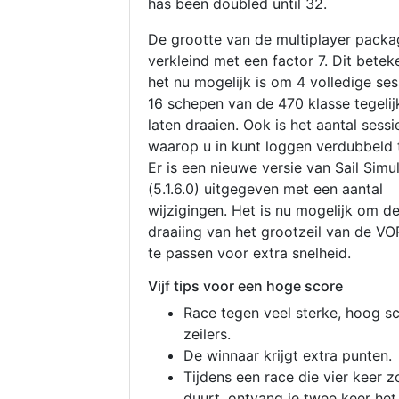
has been doubled until 32.
De grootte van de multiplayer packa
verkleind met een factor 7. Dit betek
het nu mogelijk is om 4 volledige se
16 schepen van de 470 klasse tegelijk
laten draaien. Ook is het aantal sessi
waarop u in kunt loggen verdubbeld 
Er is een nieuwe versie van Sail Simu
(5.1.6.0) uitgegeven met een aantal
wijzigingen. Het is nu mogelijk om d
draaiing van het grootzeil van de V
te passen voor extra snelheid.
Vijf tips voor een hoge score
Race tegen veel sterke, hoog s
zeilers.
De winnaar krijgt extra punten.
Tijdens een race die vier keer z
duurt, ontvang je twee keer het