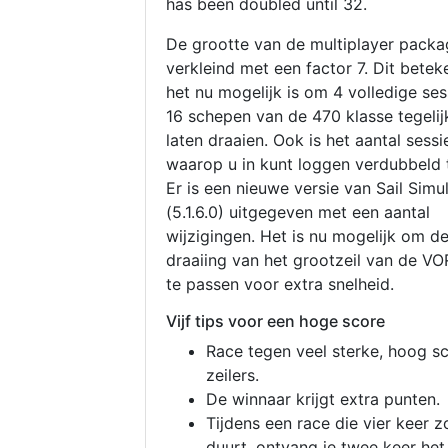
has been doubled until 32.
De grootte van de multiplayer packa
verkleind met een factor 7. Dit betek
het nu mogelijk is om 4 volledige se
16 schepen van de 470 klasse tegelijk
laten draaien. Ook is het aantal sessi
waarop u in kunt loggen verdubbeld 
Er is een nieuwe versie van Sail Simu
(5.1.6.0) uitgegeven met een aantal
wijzigingen. Het is nu mogelijk om d
draaiing van het grootzeil van de V
te passen voor extra snelheid.
Vijf tips voor een hoge score
Race tegen veel sterke, hoog s
zeilers.
De winnaar krijgt extra punten.
Tijdens een race die vier keer z
duurt, ontvang je twee keer het