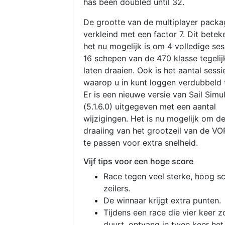
has been doubled until 32.
De grootte van de multiplayer packa
verkleind met een factor 7. Dit betek
het nu mogelijk is om 4 volledige se
16 schepen van de 470 klasse tegelijk
laten draaien. Ook is het aantal sessi
waarop u in kunt loggen verdubbeld 
Er is een nieuwe versie van Sail Simu
(5.1.6.0) uitgegeven met een aantal
wijzigingen. Het is nu mogelijk om d
draaiing van het grootzeil van de V
te passen voor extra snelheid.
Vijf tips voor een hoge score
Race tegen veel sterke, hoog s
zeilers.
De winnaar krijgt extra punten.
Tijdens een race die vier keer z
duurt, ontvang je twee keer het