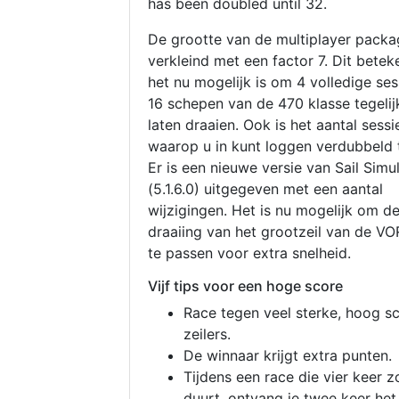
has been doubled until 32.
De grootte van de multiplayer packa
verkleind met een factor 7. Dit betek
het nu mogelijk is om 4 volledige se
16 schepen van de 470 klasse tegelijk
laten draaien. Ook is het aantal sessi
waarop u in kunt loggen verdubbeld 
Er is een nieuwe versie van Sail Simu
(5.1.6.0) uitgegeven met een aantal
wijzigingen. Het is nu mogelijk om d
draaiing van het grootzeil van de V
te passen voor extra snelheid.
Vijf tips voor een hoge score
Race tegen veel sterke, hoog s
zeilers.
De winnaar krijgt extra punten.
Tijdens een race die vier keer z
duurt, ontvang je twee keer het