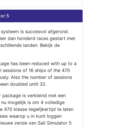
tor 5
n systeem is succesvol afgerond.
eer dan honderd races gestart met
rschillende landen. Bekijk de
ckage has been reduced with up to a
ll sessions of 16 ships of the 470
ously. Also the number of sessions
been doubled until 32.
r package is verkleind met een
t nu mogelijk is om 4 volledige
 470 klasse tegelijkertijd te laten
ssies waarop u in kunt loggen
nieuwe versie van Sail Simulator 5