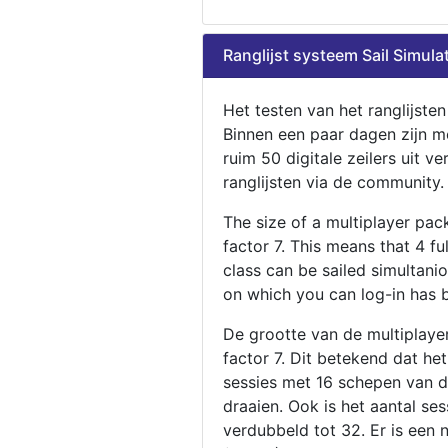
Ranglijst systeem Sail Simula
Het testen van het ranglijste
Binnen een paar dagen zijn m
ruim 50 digitale zeilers uit ve
ranglijsten via de community.
The size of a multiplayer pa
factor 7. This means that 4 fu
class can be sailed simultani
on which you can log-in has 
De grootte van de multiplaye
factor 7. Dit betekend dat he
sessies met 16 schepen van de
draaien. Ook is het aantal se
verdubbeld tot 32. Er is een 