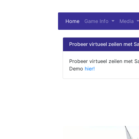
Home
(current)
Game Info
Media
Probeer virtueel zeilen met Sa
Probeer virtueel zeilen met S
Demo
hier!