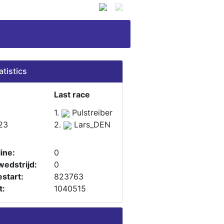
atistics
Last race
1.
Pulstreiber
23
2.
Lars_DEN
ine:
0
wedstrijd:
0
start:
823763
t:
1040515