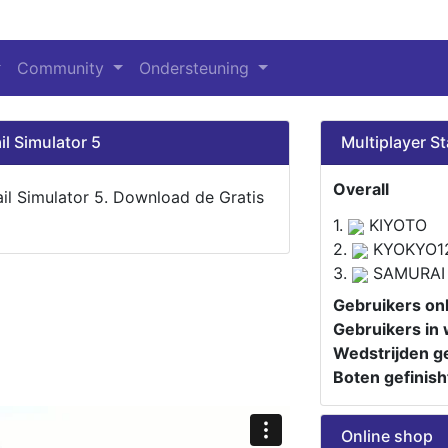
Community
Ondersteuning
il Simulator 5
Multiplayer St
Overall
ail Simulator 5. Download de Gratis
1.
KIYOTO
2.
KYOKYO1
3.
SAMURAI
Gebruikers onl
Gebruikers in 
Wedstrijden ge
Boten gefinish
Online shop