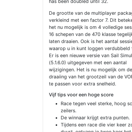
has been doubled until 32.
De grootte van de multiplayer packa
verkleind met een factor 7. Dit betek
het nu mogelijk is om 4 volledige se
16 schepen van de 470 klasse tegelijk
laten draaien. Ook is het aantal sessi
waarop u in kunt loggen verdubbeld 
Er is een nieuwe versie van Sail Simu
(5.1.6.0) uitgegeven met een aantal
wijzigingen. Het is nu mogelijk om d
draaiing van het grootzeil van de V
te passen voor extra snelheid.
Vijf tips voor een hoge score
Race tegen veel sterke, hoog s
zeilers.
De winnaar krijgt extra punten.
Tijdens een race die vier keer z
duurt, ontvang je twee keer het