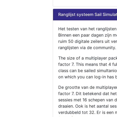
Ranglijst systeem Sail Simula
Het testen van het ranglijste
Binnen een paar dagen zijn m
ruim 50 digitale zeilers uit ve
ranglijsten via de community.
The size of a multiplayer pa
factor 7. This means that 4 fu
class can be sailed simultani
on which you can log-in has 
De grootte van de multiplaye
factor 7. Dit betekend dat he
sessies met 16 schepen van de
draaien. Ook is het aantal se
verdubbeld tot 32. Er is een 