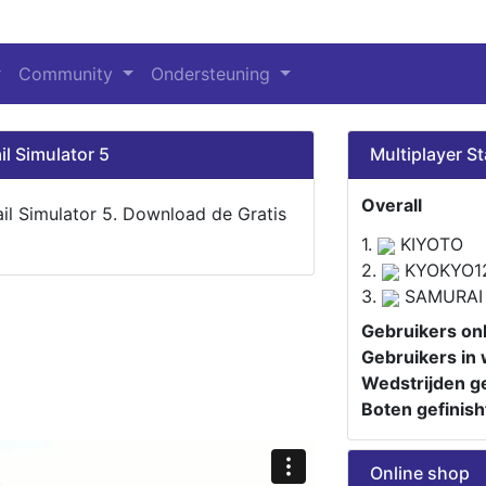
Community
Ondersteuning
il Simulator 5
Multiplayer St
Overall
ail Simulator 5. Download de Gratis
1.
KIYOTO
2.
KYOKYO1
3.
SAMURAI
Gebruikers onl
Gebruikers in 
Wedstrijden ge
Boten gefinish
Online shop