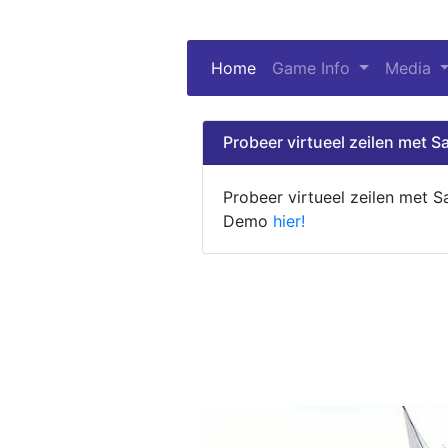
Home
(current)
Game Info
Media
Probeer virtueel zeilen met Sa
Probeer virtueel zeilen met S
Demo
hier!