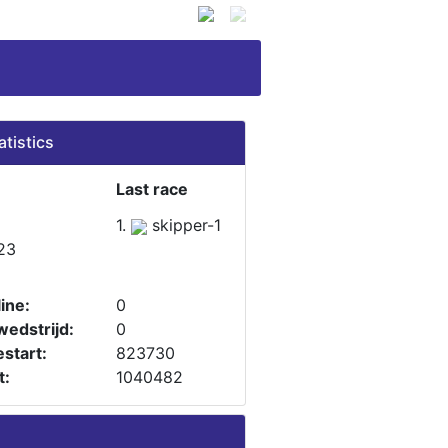
atistics
Last race
1.
skipper-1
23
ine:
0
wedstrijd:
0
start:
823730
t:
1040482