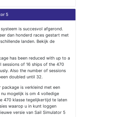
tor 5
n systeem is succesvol afgerond.
eer dan honderd races gestart met
rschillende landen. Bekijk de
ckage has been reduced with up to a
ll sessions of 16 ships of the 470
ously. Also the number of sessions
been doubled until 32.
r package is verkleind met een
t nu mogelijk is om 4 volledige
 470 klasse tegelijkertijd te laten
ssies waarop u in kunt loggen
nieuwe versie van Sail Simulator 5