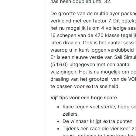
has been doubled until 32.
De grootte van de multiplayer packa
verkleind met een factor 7. Dit betek
het nu mogelijk is om 4 volledige se
16 schepen van de 470 klasse tegelijk
laten draaien. Ook is het aantal sessi
waarop u in kunt loggen verdubbeld 
Er is een nieuwe versie van Sail Simu
(5.1.6.0) uitgegeven met een aantal
wijzigingen. Het is nu mogelijk om d
draaiing van het grootzeil van de V
te passen voor extra snelheid.
Vijf tips voor een hoge score
Race tegen veel sterke, hoog s
zeilers.
De winnaar krijgt extra punten.
Tijdens een race die vier keer z
duurt, ontvang je twee keer het