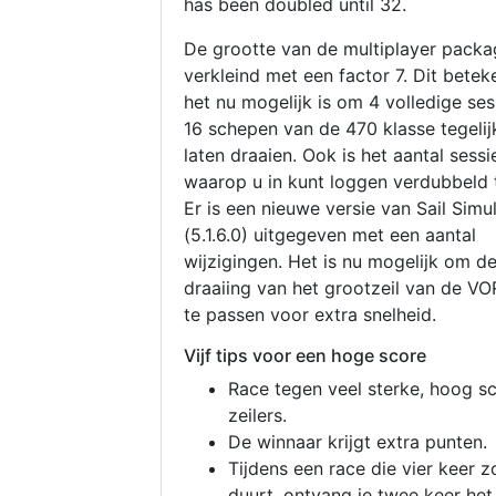
has been doubled until 32.
De grootte van de multiplayer packa
verkleind met een factor 7. Dit betek
het nu mogelijk is om 4 volledige se
16 schepen van de 470 klasse tegelijk
laten draaien. Ook is het aantal sessi
waarop u in kunt loggen verdubbeld 
Er is een nieuwe versie van Sail Simu
(5.1.6.0) uitgegeven met een aantal
wijzigingen. Het is nu mogelijk om d
draaiing van het grootzeil van de V
te passen voor extra snelheid.
Vijf tips voor een hoge score
Race tegen veel sterke, hoog s
zeilers.
De winnaar krijgt extra punten.
Tijdens een race die vier keer z
duurt, ontvang je twee keer het