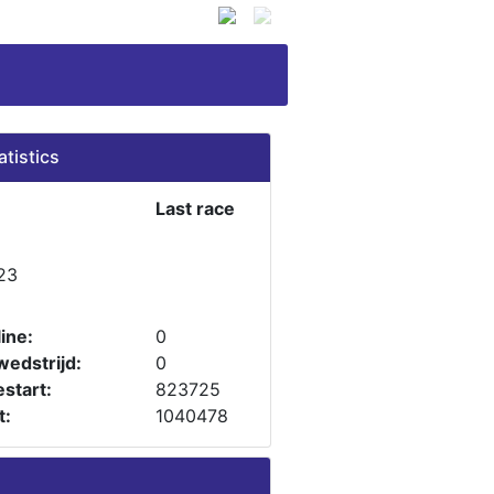
atistics
Last race
23
ine:
0
wedstrijd:
0
start:
823725
t:
1040478