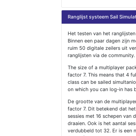
Ranglijst systeem Sail Simula
Het testen van het ranglijste
Binnen een paar dagen zijn m
ruim 50 digitale zeilers uit ve
ranglijsten via de community.
The size of a multiplayer pa
factor 7. This means that 4 fu
class can be sailed simultani
on which you can log-in has 
De grootte van de multiplaye
factor 7. Dit betekend dat he
sessies met 16 schepen van de
draaien. Ook is het aantal se
verdubbeld tot 32. Er is een 