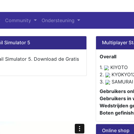
Community
Ondersteuning
il Simulator 5
Multiplayer St
Overall
ail Simulator 5. Download de Gratis
1.
KIYOTO
2.
KYOKYO1
3.
SAMURAI
Gebruikers onl
Gebruikers in 
Wedstrijden ge
Boten gefinish
Online shop