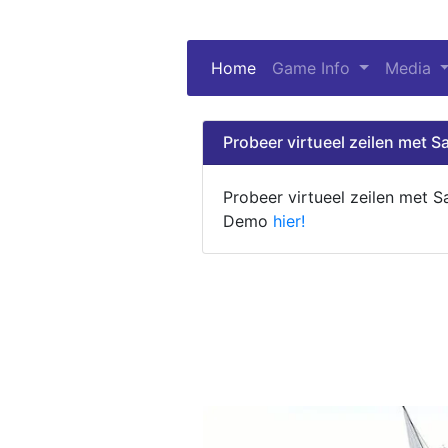
Home
(current)
Game Info
Media
Probeer virtueel zeilen met Sa
Probeer virtueel zeilen met S
Demo
hier!