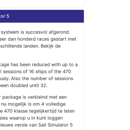
tor 5
n systeem is succesvol afgerond.
eer dan honderd races gestart met
rschillende landen. Bekijk de
ckage has been reduced with up to a
ll sessions of 16 ships of the 470
ously. Also the number of sessions
been doubled until 32.
r package is verkleind met een
t nu mogelijk is om 4 volledige
 470 klasse tegelijkertijd te laten
ssies waarop u in kunt loggen
nieuwe versie van Sail Simulator 5