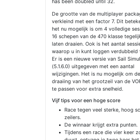
has been doubled until 32.
De grootte van de multiplayer packa
verkleind met een factor 7. Dit betek
het nu mogelijk is om 4 volledige se
16 schepen van de 470 klasse tegelijk
laten draaien. Ook is het aantal sessi
waarop u in kunt loggen verdubbeld 
Er is een nieuwe versie van Sail Simu
(5.1.6.0) uitgegeven met een aantal
wijzigingen. Het is nu mogelijk om d
draaiing van het grootzeil van de V
te passen voor extra snelheid.
Vijf tips voor een hoge score
Race tegen veel sterke, hoog s
zeilers.
De winnaar krijgt extra punten.
Tijdens een race die vier keer z
duurt, ontvang je twee keer het