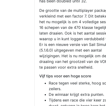
has been doubled until 32.
De grootte van de multiplayer packa
verkleind met een factor 7. Dit betek
het nu mogelijk is om 4 volledige se
16 schepen van de 470 klasse tegelijk
laten draaien. Ook is het aantal sessi
waarop u in kunt loggen verdubbeld 
Er is een nieuwe versie van Sail Simu
(5.1.6.0) uitgegeven met een aantal
wijzigingen. Het is nu mogelijk om d
draaiing van het grootzeil van de V
te passen voor extra snelheid.
Vijf tips voor een hoge score
Race tegen veel sterke, hoog s
zeilers.
De winnaar krijgt extra punten.
Tijdens een race die vier keer z
duurt, ontvang je twee keer het