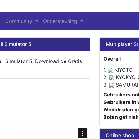
Community
Ondersteuning
il Simulator 5
Multiplayer St
Overall
ail Simulator 5. Download de Gratis
1.
KIYOTO
2.
KYOKYO1
3.
SAMURAI
Gebruikers onl
Gebruikers in 
Wedstrijden ge
Boten gefinish
Online shop