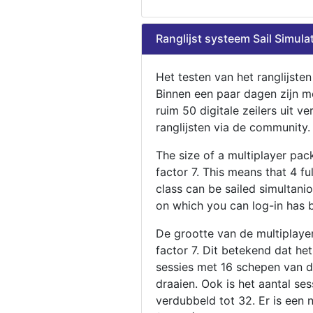
Ranglijst systeem Sail Simula
Het testen van het ranglijste
Binnen een paar dagen zijn m
ruim 50 digitale zeilers uit ve
ranglijsten via de community.
The size of a multiplayer pa
factor 7. This means that 4 fu
class can be sailed simultani
on which you can log-in has 
De grootte van de multiplaye
factor 7. Dit betekend dat he
sessies met 16 schepen van de
draaien. Ook is het aantal se
verdubbeld tot 32. Er is een 