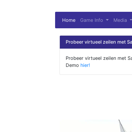
Home
(current)
Game Info
Media
Probeer virtueel zeilen met Sa
Probeer virtueel zeilen met S
Demo
hier!