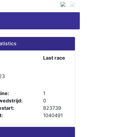
atistics
Last race
23
ine:
1
wedstrijd:
0
start:
823739
t:
1040491