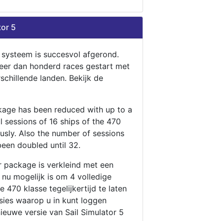
tor 5
n systeem is succesvol afgerond.
eer dan honderd races gestart met
rschillende landen. Bekijk de
ckage has been reduced with up to a
ll sessions of 16 ships of the 470
ously. Also the number of sessions
been doubled until 32.
r package is verkleind met een
t nu mogelijk is om 4 volledige
 470 klasse tegelijkertijd te laten
ssies waarop u in kunt loggen
nieuwe versie van Sail Simulator 5