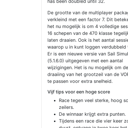
has been doubled until 32.
De grootte van de multiplayer packa
verkleind met een factor 7. Dit betek
het nu mogelijk is om 4 volledige se
16 schepen van de 470 klasse tegelijk
laten draaien. Ook is het aantal sessi
waarop u in kunt loggen verdubbeld 
Er is een nieuwe versie van Sail Simu
(5.1.6.0) uitgegeven met een aantal
wijzigingen. Het is nu mogelijk om d
draaiing van het grootzeil van de V
te passen voor extra snelheid.
Vijf tips voor een hoge score
Race tegen veel sterke, hoog s
zeilers.
De winnaar krijgt extra punten.
Tijdens een race die vier keer z
duurt, ontvang je twee keer het