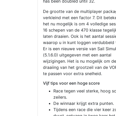
has been doubled until 32.
De grootte van de multiplayer packa
verkleind met een factor 7. Dit betek
het nu mogelijk is om 4 volledige se
16 schepen van de 470 klasse tegelijk
laten draaien. Ook is het aantal sessi
waarop u in kunt loggen verdubbeld 
Er is een nieuwe versie van Sail Simu
(5.1.6.0) uitgegeven met een aantal
wijzigingen. Het is nu mogelijk om d
draaiing van het grootzeil van de V
te passen voor extra snelheid.
Vijf tips voor een hoge score
Race tegen veel sterke, hoog s
zeilers.
De winnaar krijgt extra punten.
Tijdens een race die vier keer z
duurt, ontvang je twee keer het