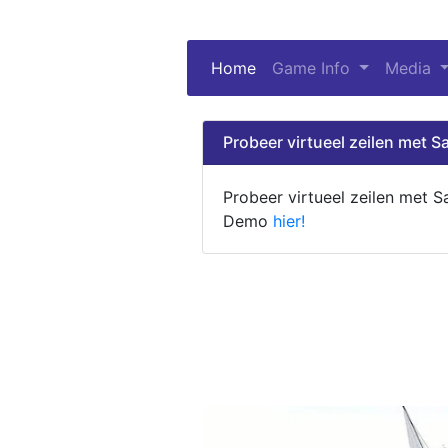
Home
(current)
Game Info
Media
Probeer virtueel zeilen met Sa
Probeer virtueel zeilen met S
Demo
hier!