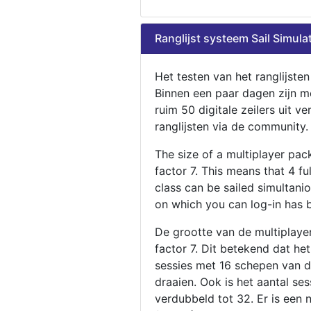
Ranglijst systeem Sail Simula
Het testen van het ranglijste
Binnen een paar dagen zijn m
ruim 50 digitale zeilers uit ve
ranglijsten via de community.
The size of a multiplayer pa
factor 7. This means that 4 fu
class can be sailed simultani
on which you can log-in has 
De grootte van de multiplaye
factor 7. Dit betekend dat he
sessies met 16 schepen van de
draaien. Ook is het aantal se
verdubbeld tot 32. Er is een 