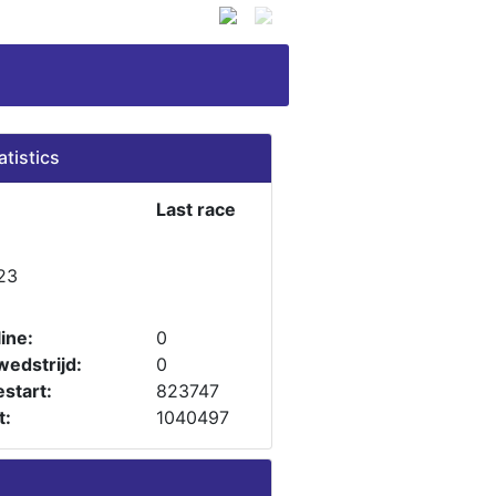
atistics
Last race
23
ine:
0
wedstrijd:
0
start:
823747
t:
1040497