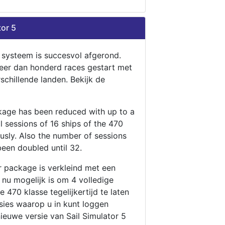
tor 5
n systeem is succesvol afgerond.
eer dan honderd races gestart met
rschillende landen. Bekijk de
ckage has been reduced with up to a
ll sessions of 16 ships of the 470
ously. Also the number of sessions
been doubled until 32.
r package is verkleind met een
t nu mogelijk is om 4 volledige
 470 klasse tegelijkertijd te laten
ssies waarop u in kunt loggen
nieuwe versie van Sail Simulator 5