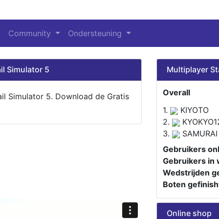
Community
Ondersteuning
il Simulator 5
Multiplayer St
Overall
ail Simulator 5. Download de Gratis
1.
KIYOTO
2.
KYOKYO1
3.
SAMURAI
Gebruikers onl
Gebruikers in 
Wedstrijden ge
Boten gefinish
Online shop