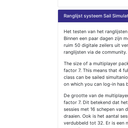
Ranglijst systeem Sail Simula
Het testen van het ranglijste
Binnen een paar dagen zijn m
ruim 50 digitale zeilers uit ve
ranglijsten via de community.
The size of a multiplayer pa
factor 7. This means that 4 fu
class can be sailed simultani
on which you can log-in has 
De grootte van de multiplaye
factor 7. Dit betekend dat he
sessies met 16 schepen van de
draaien. Ook is het aantal se
verdubbeld tot 32. Er is een 