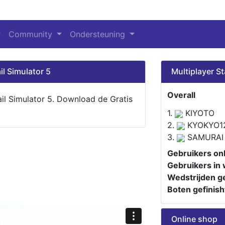
Community
Ondersteuning
il Simulator 5
Multiplayer St
Overall
ail Simulator 5. Download de Gratis
1.
KIYOTO
2.
KYOKYO1
3.
SAMURAI
Gebruikers onl
Gebruikers in 
Wedstrijden ge
Boten gefinish
Online shop