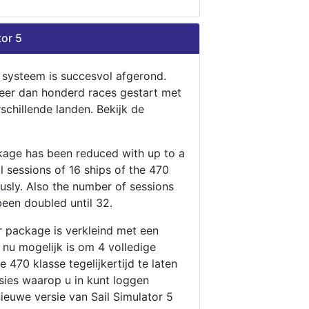
tor 5
n systeem is succesvol afgerond.
eer dan honderd races gestart met
rschillende landen. Bekijk de
ckage has been reduced with up to a
ll sessions of 16 ships of the 470
ously. Also the number of sessions
been doubled until 32.
r package is verkleind met een
t nu mogelijk is om 4 volledige
 470 klasse tegelijkertijd te laten
ssies waarop u in kunt loggen
nieuwe versie van Sail Simulator 5