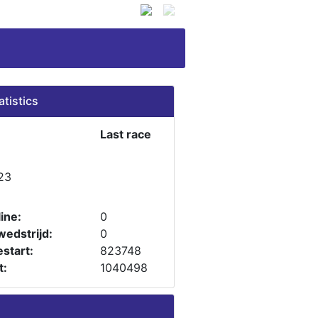
atistics
Last race
23
ine:
0
wedstrijd:
0
start:
823748
t:
1040498