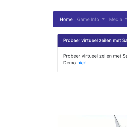
Home
(current)
Game Info
Media
Probeer virtueel zeilen met Sa
Probeer virtueel zeilen met S
Demo
hier!