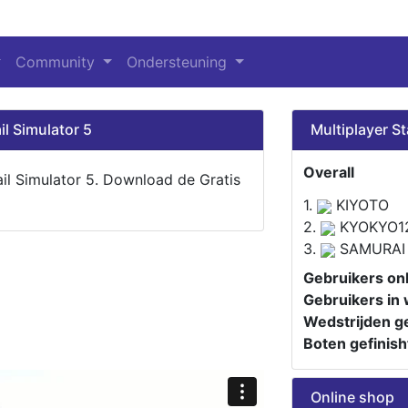
Community
Ondersteuning
il Simulator 5
Multiplayer St
Overall
ail Simulator 5. Download de Gratis
1.
KIYOTO
2.
KYOKYO1
3.
SAMURAI
Gebruikers onl
Gebruikers in 
Wedstrijden ge
Boten gefinish
Online shop