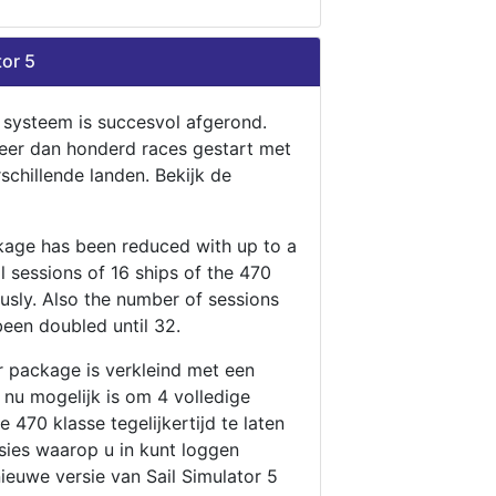
tor 5
n systeem is succesvol afgerond.
eer dan honderd races gestart met
rschillende landen. Bekijk de
ckage has been reduced with up to a
ll sessions of 16 ships of the 470
ously. Also the number of sessions
been doubled until 32.
r package is verkleind met een
t nu mogelijk is om 4 volledige
 470 klasse tegelijkertijd te laten
ssies waarop u in kunt loggen
nieuwe versie van Sail Simulator 5