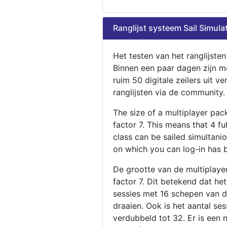
Ranglijst systeem Sail Simula
Het testen van het ranglijste
Binnen een paar dagen zijn m
ruim 50 digitale zeilers uit ve
ranglijsten via de community.
The size of a multiplayer pa
factor 7. This means that 4 fu
class can be sailed simultani
on which you can log-in has 
De grootte van de multiplaye
factor 7. Dit betekend dat he
sessies met 16 schepen van de
draaien. Ook is het aantal se
verdubbeld tot 32. Er is een 