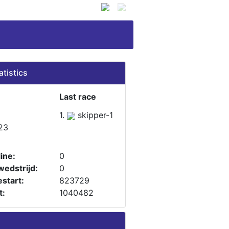
atistics
Last race
1.
skipper-1
23
ine:
0
wedstrijd:
0
start:
823729
t:
1040482