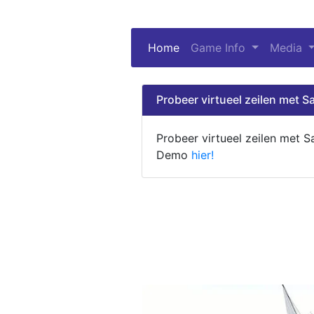
Home
(current)
Game Info
Media
Probeer virtueel zeilen met Sa
Probeer virtueel zeilen met S
Demo
hier!