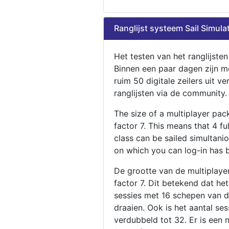
Ranglijst systeem Sail Simula
Het testen van het ranglijste
Binnen een paar dagen zijn m
ruim 50 digitale zeilers uit ve
ranglijsten via de community.
The size of a multiplayer pa
factor 7. This means that 4 fu
class can be sailed simultani
on which you can log-in has 
De grootte van de multiplaye
factor 7. Dit betekend dat he
sessies met 16 schepen van de
draaien. Ook is het aantal se
verdubbeld tot 32. Er is een 