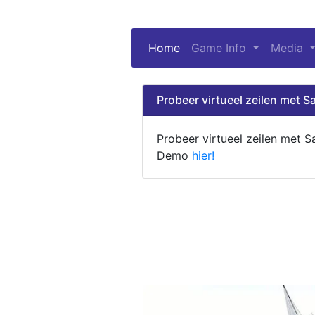
Home
(current)
Game Info
Media
Probeer virtueel zeilen met Sa
Probeer virtueel zeilen met S
Demo
hier!