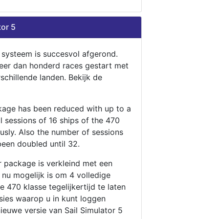
tor 5
n systeem is succesvol afgerond.
eer dan honderd races gestart met
rschillende landen. Bekijk de
ckage has been reduced with up to a
ll sessions of 16 ships of the 470
ously. Also the number of sessions
been doubled until 32.
r package is verkleind met een
t nu mogelijk is om 4 volledige
 470 klasse tegelijkertijd te laten
ssies waarop u in kunt loggen
nieuwe versie van Sail Simulator 5