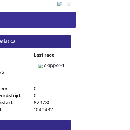
atistics
Last race
1.
skipper-1
23
ine:
0
wedstrijd:
0
start:
823730
t:
1040482