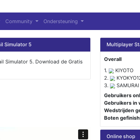
Community
Ondersteuning
il Simulator 5
Multiplayer St
Overall
ail Simulator 5. Download de Gratis
1.
KIYOTO
2.
KYOKYO1
3.
SAMURAI
Gebruikers onl
Gebruikers in 
Wedstrijden ge
Boten gefinish
Online shop