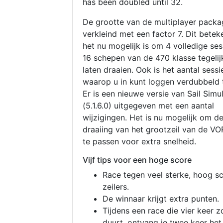
has been doubled until 32.
De grootte van de multiplayer packa
verkleind met een factor 7. Dit betek
het nu mogelijk is om 4 volledige se
16 schepen van de 470 klasse tegelijk
laten draaien. Ook is het aantal sessi
waarop u in kunt loggen verdubbeld 
Er is een nieuwe versie van Sail Simu
(5.1.6.0) uitgegeven met een aantal
wijzigingen. Het is nu mogelijk om d
draaiing van het grootzeil van de V
te passen voor extra snelheid.
Vijf tips voor een hoge score
Race tegen veel sterke, hoog s
zeilers.
De winnaar krijgt extra punten.
Tijdens een race die vier keer z
duurt, ontvang je twee keer het