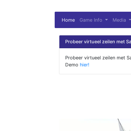
Home
(current)
Game Info
Media
Probeer virtueel zeilen met Sa
Probeer virtueel zeilen met S
Demo
hier!