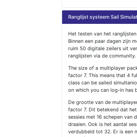
Ranglijst systeem Sail Simula
Het testen van het ranglijste
Binnen een paar dagen zijn m
ruim 50 digitale zeilers uit ve
ranglijsten via de community.
The size of a multiplayer pa
factor 7. This means that 4 fu
class can be sailed simultani
on which you can log-in has 
De grootte van de multiplaye
factor 7. Dit betekend dat he
sessies met 16 schepen van de
draaien. Ook is het aantal se
verdubbeld tot 32. Er is een 