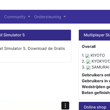
Community
Ondersteuning
il Simulator 5
Multiplayer St
Overall
ail Simulator 5. Download de Gratis
1.
KIYOTO
2.
KYOKYO1
3.
SAMURAI
Gebruikers onl
Gebruikers in 
Wedstrijden ge
Boten gefinish
Online shop