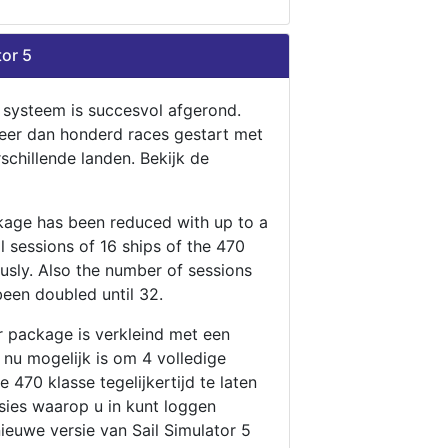
tor 5
n systeem is succesvol afgerond.
eer dan honderd races gestart met
rschillende landen. Bekijk de
ckage has been reduced with up to a
ll sessions of 16 ships of the 470
ously. Also the number of sessions
been doubled until 32.
r package is verkleind met een
t nu mogelijk is om 4 volledige
 470 klasse tegelijkertijd te laten
ssies waarop u in kunt loggen
nieuwe versie van Sail Simulator 5