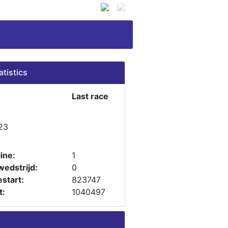
atistics
Last race
23
ine:
1
wedstrijd:
0
start:
823747
t:
1040497