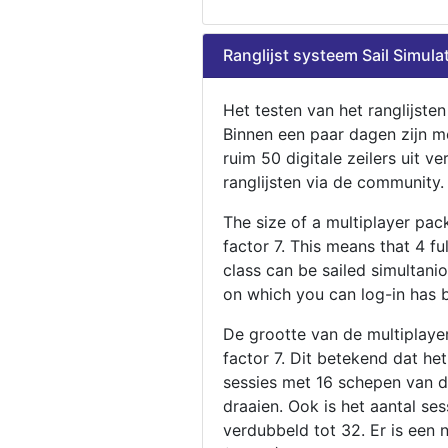
Ranglijst systeem Sail Simula
Het testen van het ranglijste
Binnen een paar dagen zijn m
ruim 50 digitale zeilers uit ve
ranglijsten via de community.
The size of a multiplayer pa
factor 7. This means that 4 fu
class can be sailed simultani
on which you can log-in has 
De grootte van de multiplaye
factor 7. Dit betekend dat he
sessies met 16 schepen van de
draaien. Ook is het aantal se
verdubbeld tot 32. Er is een 