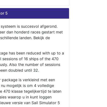
tor 5
n systeem is succesvol afgerond.
eer dan honderd races gestart met
rschillende landen. Bekijk de
ckage has been reduced with up to a
ll sessions of 16 ships of the 470
ously. Also the number of sessions
been doubled until 32.
r package is verkleind met een
t nu mogelijk is om 4 volledige
 470 klasse tegelijkertijd te laten
ssies waarop u in kunt loggen
nieuwe versie van Sail Simulator 5