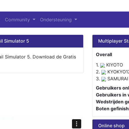
Community
Ondersteuning
il Simulator 5
Multiplayer St
Overall
ail Simulator 5. Download de Gratis
1.
KIYOTO
2.
KYOKYO1
3.
SAMURAI
Gebruikers onl
Gebruikers in 
Wedstrijden ge
Boten gefinish
Online shop