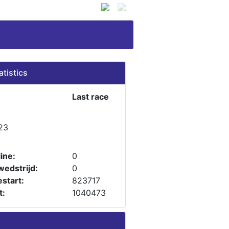
atistics
Last race
23
ine:
0
wedstrijd:
0
start:
823717
t:
1040473