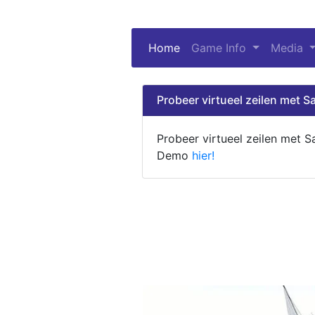
Home
(current)
Game Info
Media
Probeer virtueel zeilen met Sa
Probeer virtueel zeilen met S
Demo
hier!