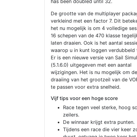
has been doubled until 32.
De grootte van de multiplayer packa
verkleind met een factor 7. Dit betek
het nu mogelijk is om 4 volledige se
16 schepen van de 470 klasse tegelijk
laten draaien. Ook is het aantal sessi
waarop u in kunt loggen verdubbeld 
Er is een nieuwe versie van Sail Simu
(5.1.6.0) uitgegeven met een aantal
wijzigingen. Het is nu mogelijk om d
draaiing van het grootzeil van de V
te passen voor extra snelheid.
Vijf tips voor een hoge score
Race tegen veel sterke, hoog s
zeilers.
De winnaar krijgt extra punten.
Tijdens een race die vier keer z
duurt, ontvang je twee keer het