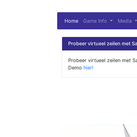
Home
(current)
Game Info
Media
Probeer virtueel zeilen met Sa
Probeer virtueel zeilen met S
Demo
hier!