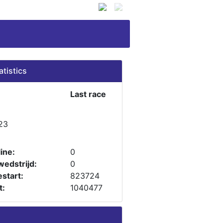
atistics
Last race
23
ine:
0
wedstrijd:
0
start:
823724
t:
1040477