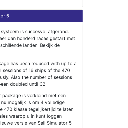
tor 5
n systeem is succesvol afgerond.
eer dan honderd races gestart met
rschillende landen. Bekijk de
ckage has been reduced with up to a
ll sessions of 16 ships of the 470
ously. Also the number of sessions
been doubled until 32.
r package is verkleind met een
t nu mogelijk is om 4 volledige
 470 klasse tegelijkertijd te laten
ssies waarop u in kunt loggen
nieuwe versie van Sail Simulator 5