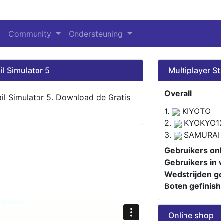
Community
Ondersteuning
il Simulator 5
Multiplayer St
Overall
ail Simulator 5. Download de Gratis
1.
KIYOTO
2.
KYOKYO1
3.
SAMURAI
Gebruikers onl
Gebruikers in 
Wedstrijden ge
Boten gefinish
Online shop