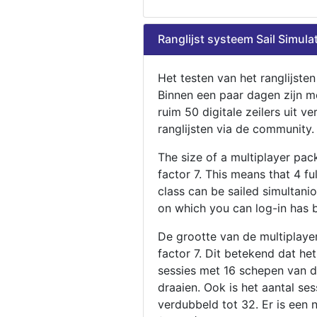
Ranglijst systeem Sail Simula
Het testen van het ranglijste
Binnen een paar dagen zijn m
ruim 50 digitale zeilers uit ve
ranglijsten via de community.
The size of a multiplayer pa
factor 7. This means that 4 fu
class can be sailed simultani
on which you can log-in has 
De grootte van de multiplaye
factor 7. Dit betekend dat he
sessies met 16 schepen van de
draaien. Ook is het aantal se
verdubbeld tot 32. Er is een 