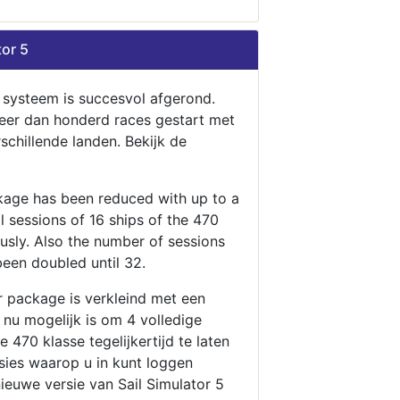
tor 5
n systeem is succesvol afgerond.
eer dan honderd races gestart met
rschillende landen. Bekijk de
ckage has been reduced with up to a
ll sessions of 16 ships of the 470
ously. Also the number of sessions
been doubled until 32.
r package is verkleind met een
t nu mogelijk is om 4 volledige
 470 klasse tegelijkertijd te laten
ssies waarop u in kunt loggen
nieuwe versie van Sail Simulator 5