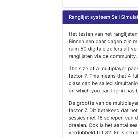
Ranglijst systeem Sail Simula
Het testen van het ranglijste
Binnen een paar dagen zijn m
ruim 50 digitale zeilers uit ve
ranglijsten via de community.
The size of a multiplayer pa
factor 7. This means that 4 fu
class can be sailed simultani
on which you can log-in has 
De grootte van de multiplaye
factor 7. Dit betekend dat he
sessies met 16 schepen van de
draaien. Ook is het aantal se
verdubbeld tot 32. Er is een 