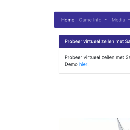
Home
(current)
Game Info
Media
Probeer virtueel zeilen met Sa
Probeer virtueel zeilen met S
Demo
hier!