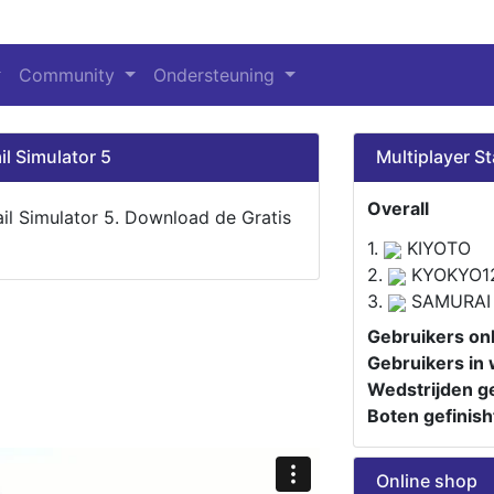
Community
Ondersteuning
il Simulator 5
Multiplayer St
Overall
ail Simulator 5. Download de Gratis
1.
KIYOTO
2.
KYOKYO1
3.
SAMURAI
Gebruikers onl
Gebruikers in 
Wedstrijden ge
Boten gefinish
Online shop