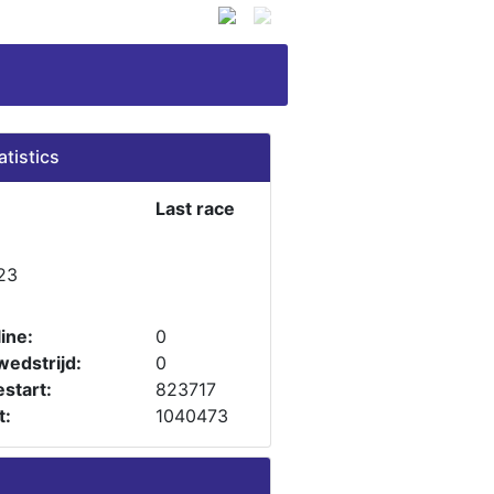
atistics
Last race
23
ine:
0
wedstrijd:
0
start:
823717
t:
1040473