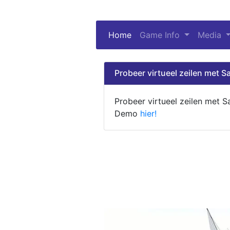
Home
(current)
Game Info
Media
Probeer virtueel zeilen met Sa
Probeer virtueel zeilen met S
Demo
hier!