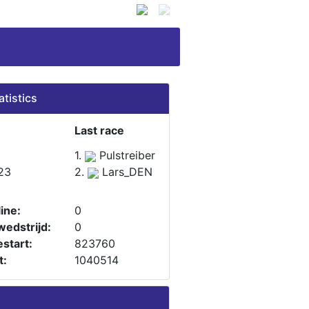
atistics
Last race
1.
Pulstreiber
23
2.
Lars_DEN
ine:
0
wedstrijd:
0
start:
823760
t:
1040514