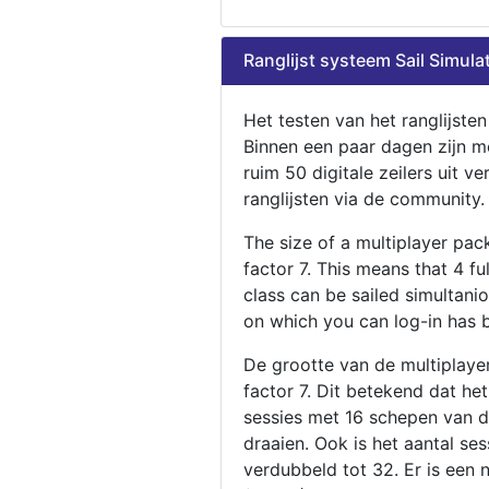
Ranglijst systeem Sail Simula
Het testen van het ranglijste
Binnen een paar dagen zijn m
ruim 50 digitale zeilers uit ve
ranglijsten via de community.
The size of a multiplayer pa
factor 7. This means that 4 fu
class can be sailed simultani
on which you can log-in has 
De grootte van de multiplaye
factor 7. Dit betekend dat he
sessies met 16 schepen van de
draaien. Ook is het aantal se
verdubbeld tot 32. Er is een 