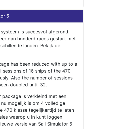
tor 5
n systeem is succesvol afgerond.
eer dan honderd races gestart met
rschillende landen. Bekijk de
ckage has been reduced with up to a
ll sessions of 16 ships of the 470
ously. Also the number of sessions
been doubled until 32.
r package is verkleind met een
t nu mogelijk is om 4 volledige
 470 klasse tegelijkertijd te laten
ssies waarop u in kunt loggen
nieuwe versie van Sail Simulator 5