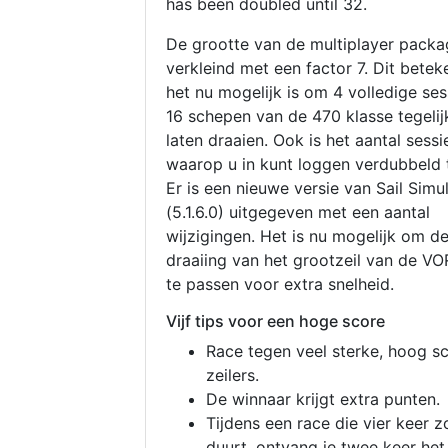
has been doubled until 32.
De grootte van de multiplayer packa
verkleind met een factor 7. Dit betek
het nu mogelijk is om 4 volledige se
16 schepen van de 470 klasse tegelijk
laten draaien. Ook is het aantal sessi
waarop u in kunt loggen verdubbeld 
Er is een nieuwe versie van Sail Simu
(5.1.6.0) uitgegeven met een aantal
wijzigingen. Het is nu mogelijk om d
draaiing van het grootzeil van de V
te passen voor extra snelheid.
Vijf tips voor een hoge score
Race tegen veel sterke, hoog s
zeilers.
De winnaar krijgt extra punten.
Tijdens een race die vier keer z
duurt, ontvang je twee keer het