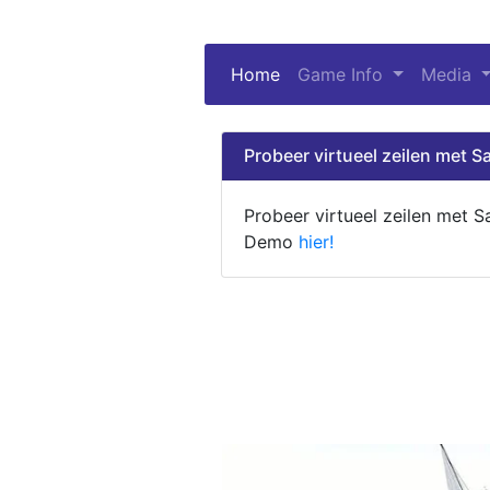
Home
(current)
Game Info
Media
Probeer virtueel zeilen met Sa
Probeer virtueel zeilen met S
Demo
hier!