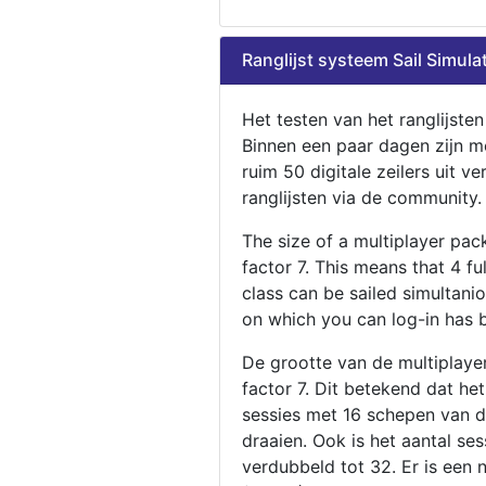
Ranglijst systeem Sail Simula
Het testen van het ranglijste
Binnen een paar dagen zijn m
ruim 50 digitale zeilers uit ve
ranglijsten via de community.
The size of a multiplayer pa
factor 7. This means that 4 fu
class can be sailed simultani
on which you can log-in has 
De grootte van de multiplaye
factor 7. Dit betekend dat he
sessies met 16 schepen van de
draaien. Ook is het aantal se
verdubbeld tot 32. Er is een 