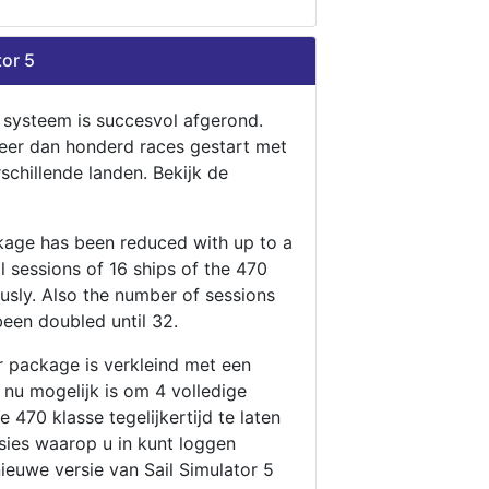
tor 5
n systeem is succesvol afgerond.
eer dan honderd races gestart met
rschillende landen. Bekijk de
ckage has been reduced with up to a
ll sessions of 16 ships of the 470
ously. Also the number of sessions
been doubled until 32.
r package is verkleind met een
t nu mogelijk is om 4 volledige
 470 klasse tegelijkertijd te laten
ssies waarop u in kunt loggen
nieuwe versie van Sail Simulator 5