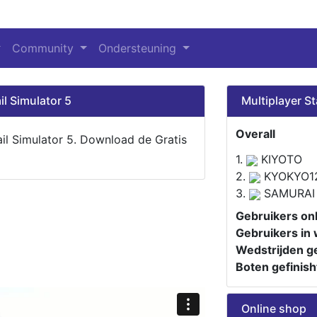
Community
Ondersteuning
il Simulator 5
Multiplayer St
Overall
ail Simulator 5. Download de Gratis
1.
KIYOTO
2.
KYOKYO1
3.
SAMURAI
Gebruikers onl
Gebruikers in 
Wedstrijden ge
Boten gefinish
Online shop