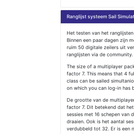
Ranglijst systeem Sail Simula
Het testen van het ranglijste
Binnen een paar dagen zijn m
ruim 50 digitale zeilers uit ve
ranglijsten via de community.
The size of a multiplayer pa
factor 7. This means that 4 fu
class can be sailed simultani
on which you can log-in has 
De grootte van de multiplaye
factor 7. Dit betekend dat he
sessies met 16 schepen van de
draaien. Ook is het aantal se
verdubbeld tot 32. Er is een 