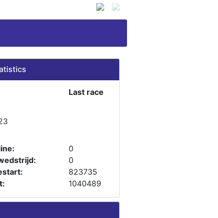
atistics
Last race
23
ine:
0
wedstrijd:
0
start:
823735
t:
1040489