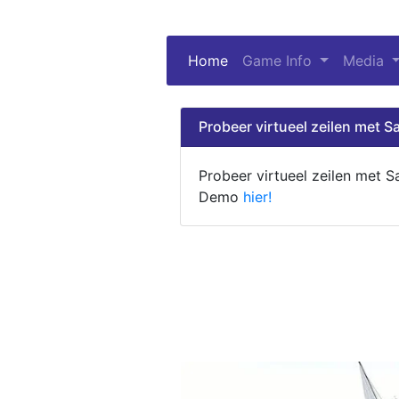
Home
(current)
Game Info
Media
Probeer virtueel zeilen met Sa
Probeer virtueel zeilen met S
Demo
hier!