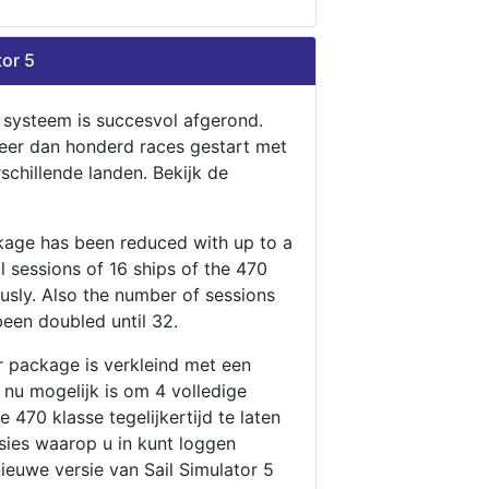
tor 5
n systeem is succesvol afgerond.
eer dan honderd races gestart met
rschillende landen. Bekijk de
ckage has been reduced with up to a
ll sessions of 16 ships of the 470
ously. Also the number of sessions
been doubled until 32.
r package is verkleind met een
t nu mogelijk is om 4 volledige
 470 klasse tegelijkertijd te laten
ssies waarop u in kunt loggen
nieuwe versie van Sail Simulator 5