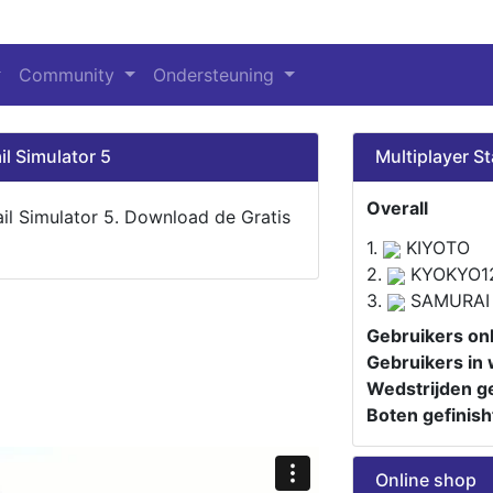
Community
Ondersteuning
il Simulator 5
Multiplayer St
Overall
ail Simulator 5. Download de Gratis
1.
KIYOTO
2.
KYOKYO1
3.
SAMURAI
Gebruikers onl
Gebruikers in 
Wedstrijden ge
Boten gefinish
Online shop